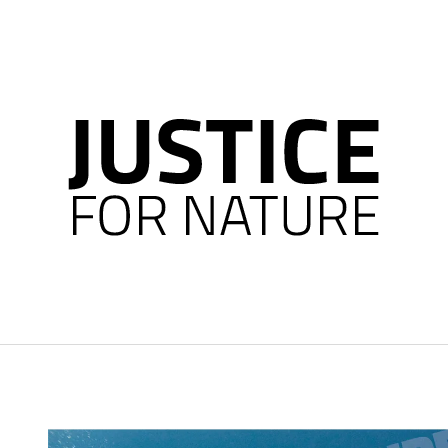
CO POTŘEBUJETE NAJÍT?
HLEDAT
DOPORUČUJEME
DÁMSKÁ MIKINA NA ZIP - NATURE IS MY
PÁNSKÁ MIKINA 
TEMPLE (KHAKI)
TEMPLE (ZELENÁ