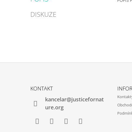
POPIS 
DISKUZE
Z
Á
KONTAKT
INFO
P
Kontakt
kancelar@justicefornat
A
Obchod
T
ure.org
Podmínk
Í
Facebook
Instagram
TikTok
YouTube