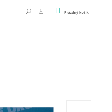
NÁKUPNÍ
HLEDAT
KOŠÍK
Prázdný košík
PŘIHLÁŠENÍ
NA ZIP - NATURE IS MY
)