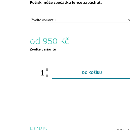
Potisk může zpočátku lehce zapáchat.
od
950 Kč
Měrná
Zvolte variantu
cena:
DO KOŠÍKU
POPIS