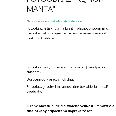
1 150 Kč
MANTA"
Původně:
1 500 Kč
Průměrné
Neohodnoceno
Podrobnosti hodnocení
hodnocení
Fotoobraz je tisknutý na kvalitní plátno, připomínající
produktu
malířské plátno a upevněn je na dřevěném rámu od
je
místního truhláře.
0,0
z
5
hvězdiček.
Fotoobraz je vyhotovován na zakázku (není fyzicky
skladem).
Doručení do 7 pracovních dnů.
Fotoobraz je odesílán samostatně bez ohledu na další
produkty.
K ceně obrazu bude dle zvolené velikosti, množství a
finální váhy připočítaná doprava zvlášť.