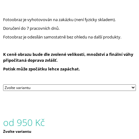
J
E
M
Fotoobraz je vyhotovován na zakázku (není fyzicky skladem).
E
Doručení do 7 pracovních dnů.
DÁMSKÉ
Fotoobraz je odesílán samostatně bez ohledu na další produkty.
TRIČKO
JUSTICE
FOR
K ceně obrazu bude dle zvolené velikosti, množství a finální váhy
NATURE
připočítaná doprava zvlášť.
(KHAKI)
Potisk může zpočátku lehce zapáchat.
500
Kč
od
950 Kč
Měrná
Zvolte variantu
cena: