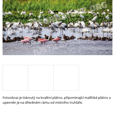
5
A
hvězdiček.
J
Í
T
?
HLEDAT
D
O
P
O
Fotoobraz je tisknutý na kvalitní plátno, připomínající malířské plátno a
R
upevněn je na dřevěném rámu od místního truhláře.
U
Č
U