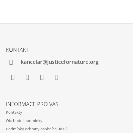
Z
Á
KONTAKT
P
A
kancelar@justicefornature.org
T
Í
Facebook
Instagram
TikTok
YouTube
INFORMACE PRO VÁS
Kontakty
Obchodní podmínky
Podmínky ochrany osobních údajů