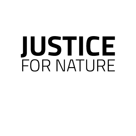
CO POTŘEBUJETE NAJÍT?
HLEDAT
DOPORUČUJEME
DÁMSKÁ MIKINA NA ZIP - NATURE IS MY
DÁMSKÁ MIKINA 
TEMPLE (ŠEDÁ)
TEMPLE (KHAKI)