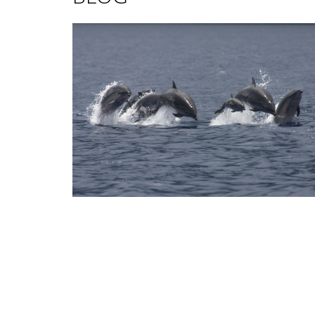
V
Ý
P
I
S
Č
L
Á
N
K
Ů