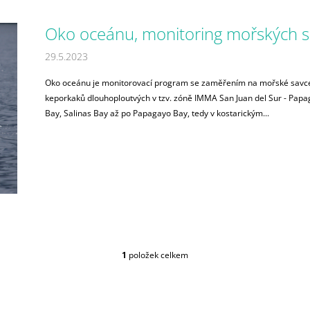
1 150 Kč
1 150 Kč
Původně:
1 500 Kč
Oko oceánu, monitoring mořských sa
29.5.2023
Oko oceánu je monitorovací program se zaměřením na mořské savce,
keporkaků dlouhoploutvých v tzv. zóně IMMA San Juan del Sur - Pap
Bay, Salinas Bay až po Papagayo Bay, tedy v kostarickým...
1
položek celkem
O
V
L
Á