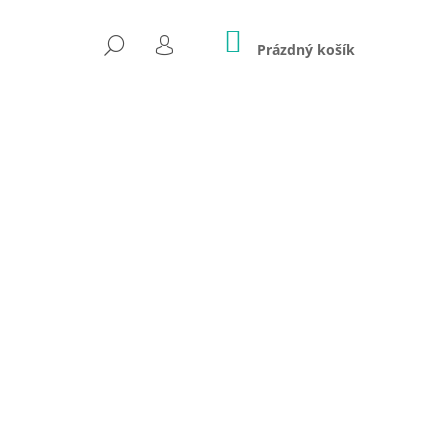
NÁKUPNÍ
HLEDAT
KOŠÍK
Prázdný košík
PŘIHLÁŠENÍ
NA ZIP - NATURE IS MY